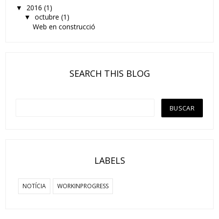
2016
(1)
▼
octubre
(1)
▼
Web en construcció
SEARCH THIS BLOG
LABELS
NOTÍCIA
WORKINPROGRESS