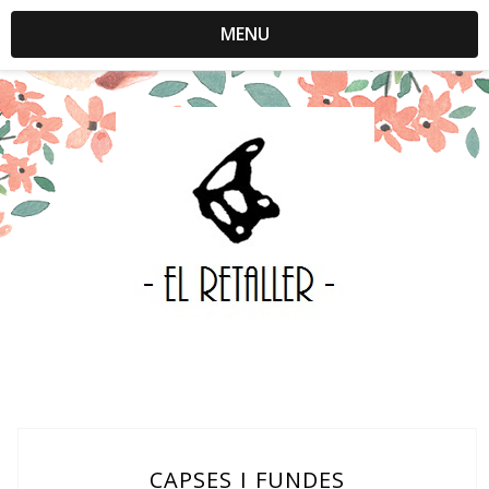
MENU
CAPSES I FUNDES