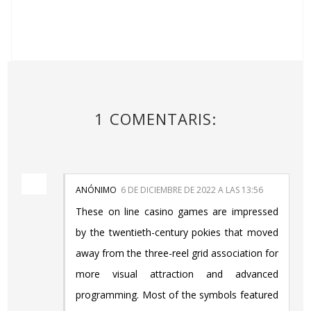
1 COMENTARIS:
ANÓNIMO
6 DE DICIEMBRE DE 2022 A LAS 13:56
These on line casino games are impressed
by the twentieth-century pokies that moved
away from the three-reel grid association for
more visual attraction and advanced
programming. Most of the symbols featured